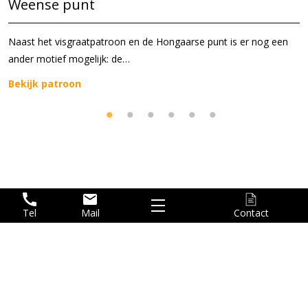
Weense punt
Naast het visgraatpatroon en de Hongaarse punt is er nog een
ander motief mogelijk: de…
Bekijk patroon
Tel
Mail
Contact
Home
Vloeren
Renovatie
Clausstraat 14